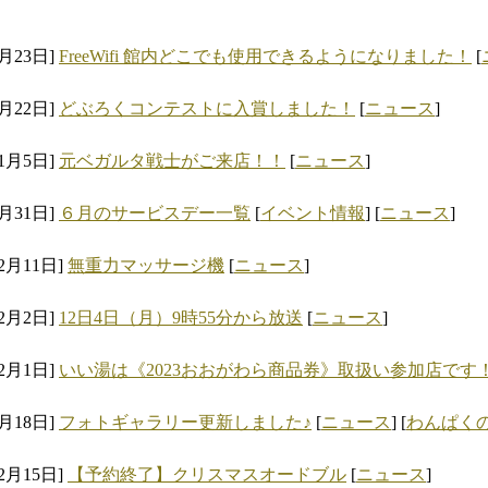
1月23日]
FreeWifi 館内どこでも使用できるようになりました！
[
1月22日]
どぶろくコンテストに入賞しました！
[
ニュース
]
11月5日]
元ベガルタ戦士がご来店！！
[
ニュース
]
5月31日]
６月のサービスデー一覧
[
イベント情報
] [
ニュース
]
12月11日]
無重力マッサージ機
[
ニュース
]
12月2日]
12日4日（月）9時55分から放送
[
ニュース
]
12月1日]
いい湯は《2023おおがわら商品券》取扱い参加店です
5月18日]
フォトギャラリー更新しました♪
[
ニュース
] [
わんぱく
12月15日]
【予約終了】クリスマスオードブル
[
ニュース
]