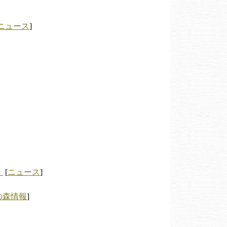
ニュース
]
！
[
ニュース
]
の森情報
]