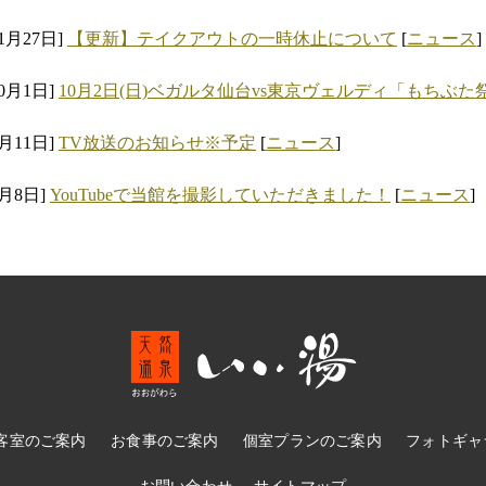
11月27日]
【更新】テイクアウトの一時休止について
[
ニュース
]
10月1日]
10月2日(日)ベガルタ仙台vs東京ヴェルディ「もちぶ
9月11日]
TV放送のお知らせ※予定
[
ニュース
]
3月8日]
YouTubeで当館を撮影していただきました！
[
ニュース
]
客室のご案内
お食事のご案内
個室プランのご案内
フォトギャ