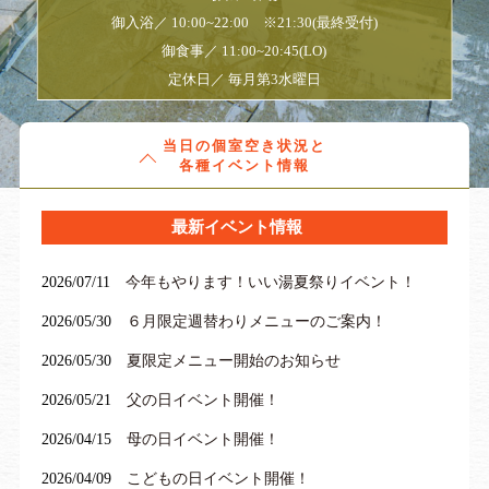
御入浴／ 10:00~22:00 ※21:30(最終受付)
御食事／ 11:00~20:45(LO)
定休日／ 毎月第3水曜日
当日の個室空き状況と
各種イベント情報
満室
本日の予約状況
最新イベント情報
8月のイベント情報
日
月
火
水
木
金
土
2026/07/11
今年もやります！いい湯夏祭りイベント！
1
2026/05/30
６月限定週替わりメニューのご案内！
2
3
4
5
6
7
8
9
10
11
12
13
14
15
2026/05/30
夏限定メニュー開始のお知らせ
16
17
18
19
20
21
22
2026/05/21
父の日イベント開催！
23
24
25
26
27
28
29
2026/04/15
母の日イベント開催！
30
31
2026/04/09
こどもの日イベント開催！